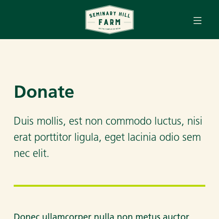
Tog
Skip to main content
Donate
Duis mollis, est non commodo luctus, nisi
erat porttitor ligula, eget lacinia odio sem
nec elit.
Donec ullamcorper nulla non metus auctor